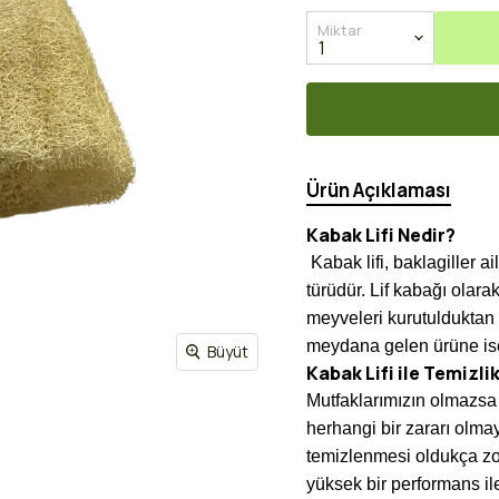
Miktar
Ürün Açıklaması
Kabak Lifi Nedir?
Kabak lifi, baklagiller a
türüdür. Lif kabağı olarak
meyveleri kurutulduktan 
meydana gelen ürüne ise 
Büyüt
Kabak Lifi ile Temizli
Mutfaklarımızın olmazsa 
herhangi bir zararı olmaya
temizlenmesi oldukça zo
yüksek bir performans ile 