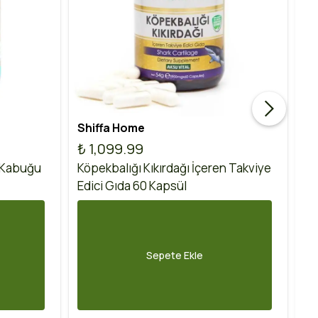
Shiffa Home
Ak
₺ 1,099.99
₺
 Kabuğu
Köpekbalığı Kıkırdağı İçeren Takviye
Ko
Edici Gıda 60 Kapsül
60
Sepete Ekle