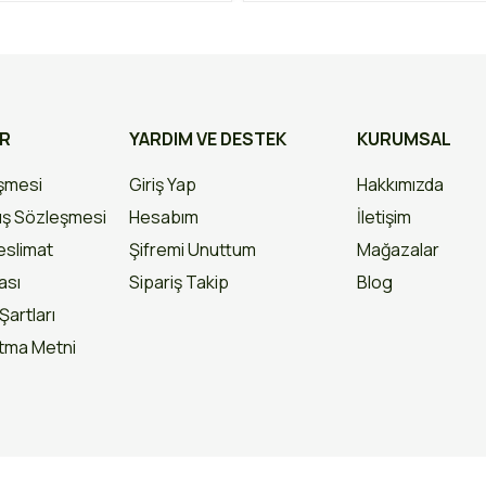
AR
YARDIM VE DESTEK
KURUMSAL
eşmesi
Giriş Yap
Hakkımızda
ış Sözleşmesi
Hesabım
İletişim
slimat
Şifremi Unuttum
Mağazalar
kası
Sipariş Takip
Blog
Şartları
atma Metni