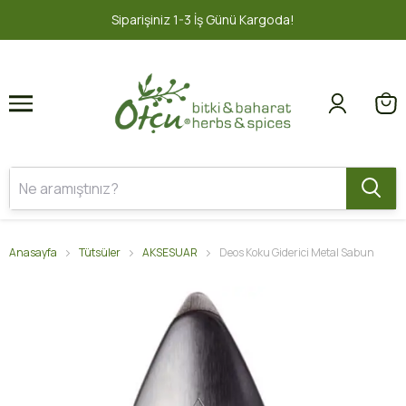
1
2
1-3 İş Günü Kargoda!
2000 TL ve üz
Anasayfa
Tütsüler
AKSESUAR
Deos Koku Giderici Metal Sabun