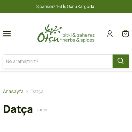
1
2
Siparişiniz 1-3 İş Günü Kargoda!
Anasayfa
Datça
Datça
1
Ürün