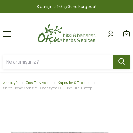
1
2
1-3 İş Günü Kargoda!
2000 TL ve üz
Anasayfa
Gıda Takviyeleri
Kapsüller & Tabletler
Shiffa Home Koenzim / Coenzyme Q 10 Fish Oil 30 Softgel