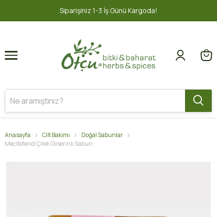
1
2
1-3 İş Günü Kargoda!
2000 TL ve üz
Anasayfa
Cilt Bakımı
Doğal Sabunlar
Mecitefendi Çilek Gliserinli Sabun