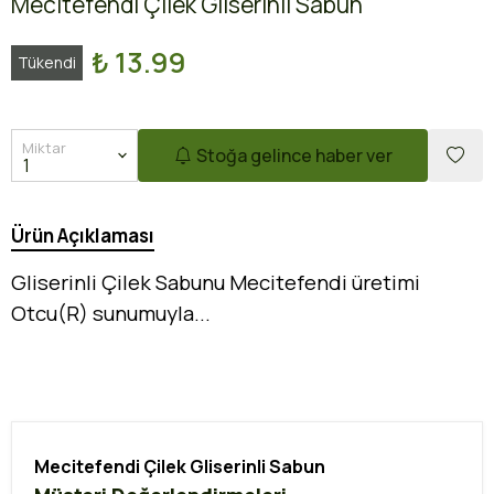
Mecitefendi Çilek Gliserinli Sabun
₺ 13.99
Tükendi
Miktar
Stoğa gelince haber ver
Ürün Açıklaması
Gliserinli Çilek Sabunu Mecitefendi üretimi
Otcu(R) sunumuyla...
Mecitefendi Çilek Gliserinli Sabun