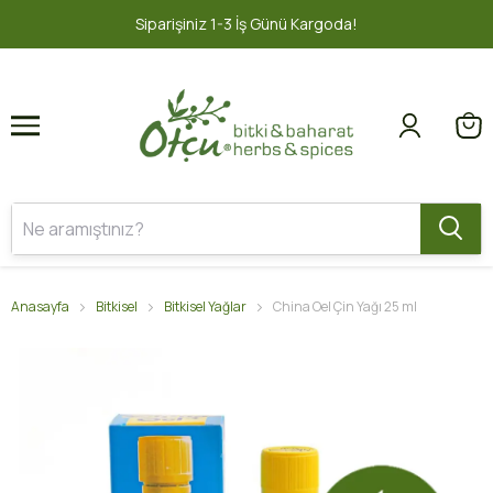
1
2
1-3 İş Günü Kargoda!
2000 TL ve üz
Anasayfa
Bitkisel
Bitkisel Yağlar
China Oel Çin Yağı 25 ml