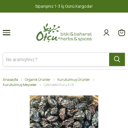
1
2
1-3 İş Günü Kargoda!
2000 TL ve üz
Anasayfa
Organik Ürünler
Kurutulmuş Ürünler
Kurutulmuş Meyveler
Çekirdekli Kuru Erik