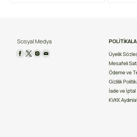
Sosyal Medya
POLİTİKAL
Üyelik Sözl
Mesafeli Sat
Ödeme ve Te
Gizlilik Politi
İade ve İptal 
KVKK Aydınl