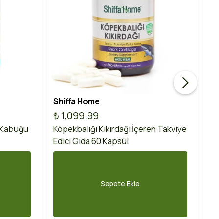
Shiffa Home
Ak
₺ 1,099.99
₺
 Kabuğu
Köpekbalığı Kıkırdağı İçeren Takviye
Ko
Edici Gıda 60 Kapsül
60
Sepete Ekle