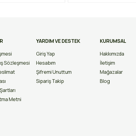
AR
YARDIM VE DESTEK
KURUMSAL
eşmesi
Giriş Yap
Hakkımızda
ış Sözleşmesi
Hesabım
İletişim
slimat
Şifremi Unuttum
Mağazalar
kası
Sipariş Takip
Blog
Şartları
atma Metni