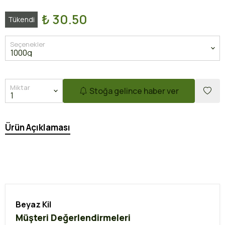
₺ 30.50
Tükendi
Seçenekler
Miktar
Stoğa gelince haber ver
Ürün Açıklaması
Beyaz Kil
Müşteri Değerlendirmeleri