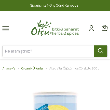
1
2
1-3 İş Günü Kargoda!
2000 TL ve üz
Anasayfa
Organik Ürünler
Aksu Vital Öğütülmüş Çörekotu 200 gr