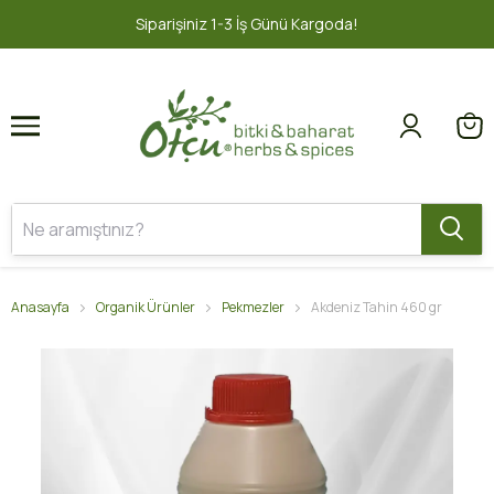
1
2
1-3 İş Günü Kargoda!
2000 TL ve üz
Anasayfa
Organik Ürünler
Pekmezler
Akdeniz Tahin 460 gr