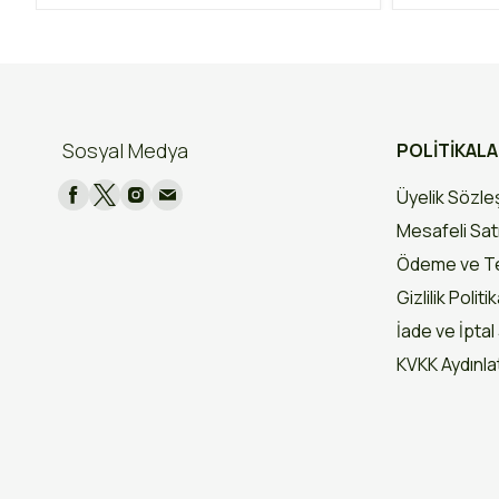
Sosyal Medya
POLİTİKAL
Üyelik Sözl
Mesafeli Sat
Ödeme ve Te
Gizlilik Politi
İade ve İptal 
KVKK Aydınl