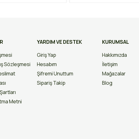
AR
YARDIM VE DESTEK
KURUMSAL
eşmesi
Giriş Yap
Hakkımızda
ış Sözleşmesi
Hesabım
İletişim
slimat
Şifremi Unuttum
Mağazalar
kası
Sipariş Takip
Blog
Şartları
atma Metni