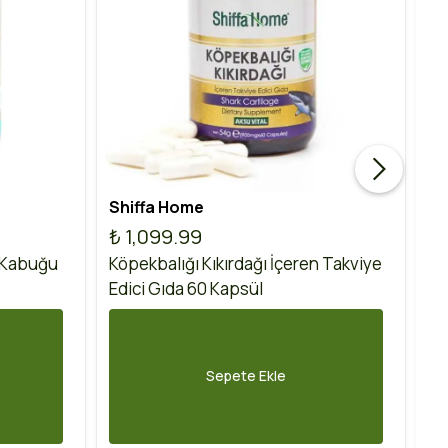
Shiffa Home
Ak
₺ 1,099.99
₺
 Kabuğu
Köpekbalığı Kıkırdağı İçeren Takviye
Ko
Edici Gıda 60 Kapsül
60
Sepete Ekle