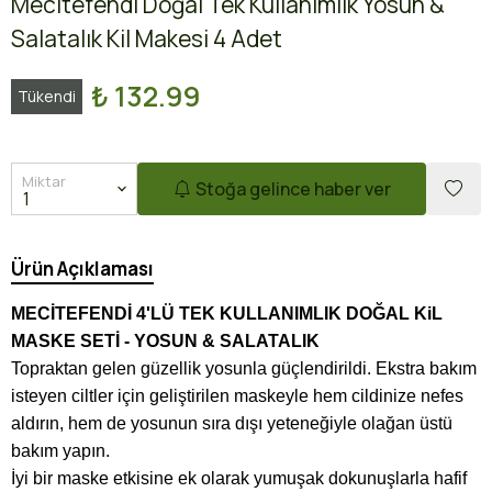
Mecitefendi Doğal Tek Kullanımlık Yosun &
Salatalık Kil Makesi 4 Adet
₺ 132.99
Tükendi
Miktar
Stoğa gelince haber ver
Ürün Açıklaması
MECİTEFENDİ 4'LÜ TEK KULLANIMLIK DOĞAL KiL
MASKE SETİ - YOSUN & SALATALIK
Topraktan gelen güzellik yosunla güçlendirildi. Ekstra bakım
isteyen ciltler için geliştirilen maskeyle hem cildinize nefes
aldırın, hem de yosunun sıra dışı yeteneğiyle olağan üstü
bakım yapın.
İyi bir maske etkisine ek olarak yumuşak dokunuşlarla hafif