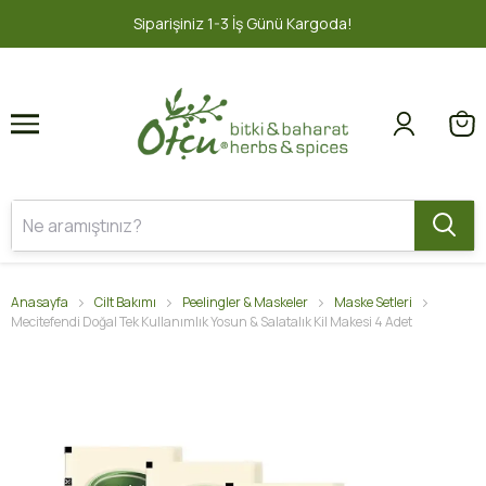
1
2
İş Günü Kargoda!
2000 TL ve üzeri 
Anasayfa
Cilt Bakımı
Peelingler & Maskeler
Maske Setleri
Mecitefendi Doğal Tek Kullanımlık Yosun & Salatalık Kil Makesi 4 Adet