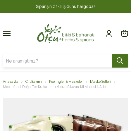
1
2
İş Günü Kargoda!
2000 TL ve üzeri 
Anasayfa
Cilt Bakımı
Peelingler & Maskeler
Maske Setleri
Mecitefendi Doğal Tek Kullanımlık Yosun & Kayısı Kil Makesi 4 Adet