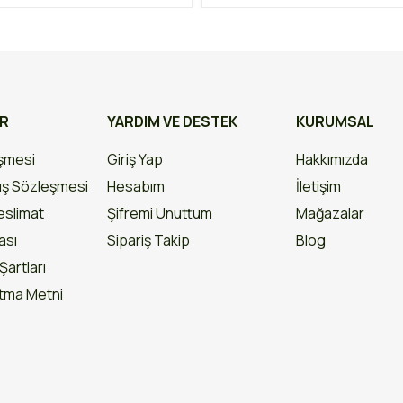
AR
YARDIM VE DESTEK
KURUMSAL
eşmesi
Giriş Yap
Hakkımızda
ış Sözleşmesi
Hesabım
İletişim
slimat
Şifremi Unuttum
Mağazalar
kası
Sipariş Takip
Blog
Şartları
atma Metni