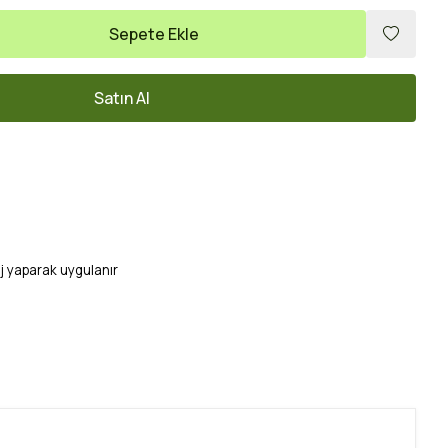
Sepete Ekle
Satın Al
j yaparak uygulanır