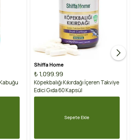
Shiffa Home
Ak
₺ 1,099.99
₺
 Kabuğu
Köpekbalığı Kıkırdağı İçeren Takviye
Ko
Edici Gıda 60 Kapsül
60
Sepete Ekle